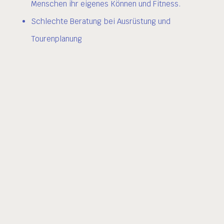
Menschen ihr eigenes Können und Fitness.
Schlechte Beratung bei Ausrüstung und
Tourenplanung
HÄUFIGSTE VERLETZUNGEN:
Sonnenbrand: Ernsthafte Verletzung durch
unzureichenden Schutz.
Kontrollverlust: Stolpern, Stürzen und Abstürzen
sind die Hauptursachen.
Herz-Kreislauf-Erkrankungen: Steigende Zahl der
Fälle durch Überforderung und Vorerkrankungen,
auch bei Jüngeren.